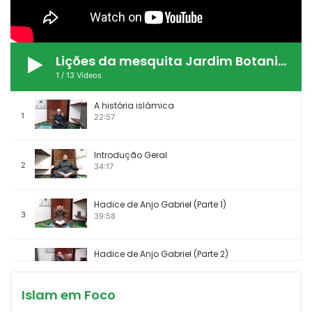
Lições da mesquita Jardim Botanico
1
/
13
Vídeos
A história islâmica
1
22:57
Introdução Geral
2
34:17
Hadice de Anjo Gabriel (Parte 1)
3
39:58
Hadice de Anjo Gabriel (Parte 2)
4
30:30
Islam em Foco
Hadice de Anjo Gabriel (Parte 3)