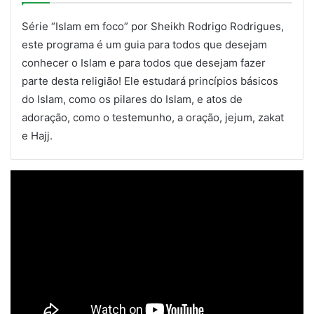
5
31:57
Série “Islam em foco” por Sheikh Rodrigo Rodrigues,
Hadice de Anjo Gabriel (Parte 3)
este programa é um guia para todos que desejam
6
31:57
conhecer o Islam e para todos que desejam fazer
parte desta religião! Ele estudará princípios básicos
Hadice de Anjo Gabriel (Parte 3)
do Islam, como os pilares do Islam, e atos de
7
33:37
adoração, como o testemunho, a oração, jejum, zakat
e Hajj.
Hadice de Anjo Gabriel (Parte 3)
8
33:37
Ditos Do Profeta Muhammad (Parte 2)
9
26:58
Ditos Do Profeta Muhammad (Parte 3)
10
45:38
Ditos Do Profeta Muhammad (Parte 4)
11
32:23